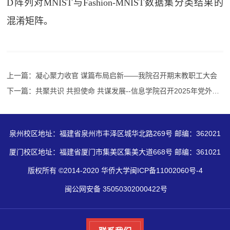
D阵列对MNIST与Fashion-MNIST数据集分类结果的
混淆矩阵。
上一篇：凝心聚力收官 谋篇布局启新——我院召开期末教职工大会
下一篇：共聚共识 共担使命 共谋发展--信息学院召开2025年党外人士座谈会
泉州校区地址：福建省泉州市丰泽区城华北路269号 邮编：362021
厦门校区地址：福建省厦门市集美区集美大道668号 邮编：361021
版权所有 ©2014-2020 华侨大学闽ICP备11002060号-4
闽公网安备 35050302000422号