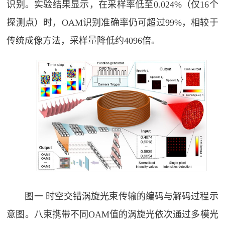
识别。实验结果显示，在采样率低至0.024%（仅16个
探测点）时，OAM识别准确率仍可超过99%，相较于
传统成像方法，采样量降低约4096倍。
图一 时空交错涡旋光束传输的编码与解码过程示
意图。八束携带不同OAM值的涡旋光依次通过多模光