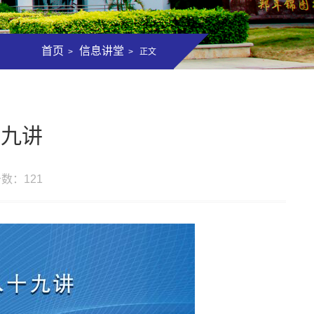
首页
信息讲堂
>
> 正文
十九讲
击数：
121