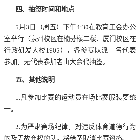
四、抽签时间和地点
5月3日（周五）下午4:30在教育工会办公
室举行（泉州校区在楠芬楼二楼、厦门校区在
行政研发大楼1905），各参赛队派一名代表
参加，无代表参加者由大会代抽签。
五、其他说明
1.凡参加比赛的运动员在场比赛服装要统
一。
2.为严肃赛场纪律，对违反体育道德行为
的及无故弃权的队，将给予取消比赛资格。