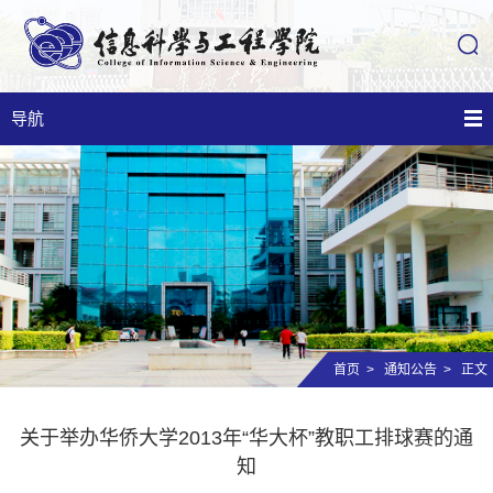
导航
首页
>
通知公告
> 正文
关于举办华侨大学2013年“华大杯”教职工排球赛的通
知