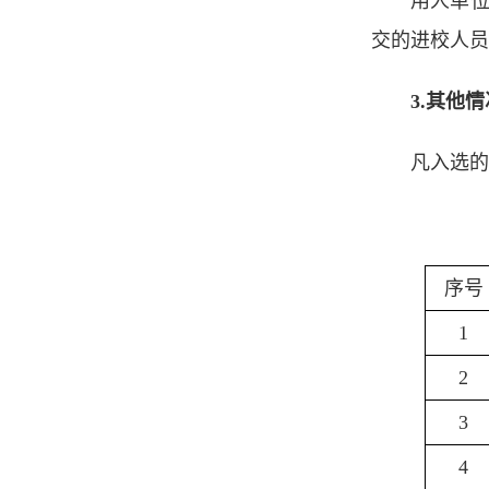
用人单位
交的进校人
3
.其他
凡入选的
序号
1
2
3
4