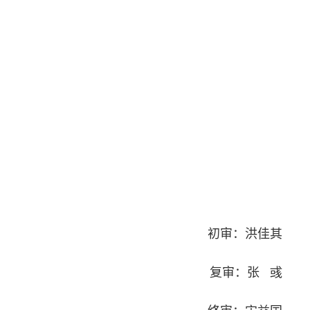
初审：洪佳其
复审：张 彧