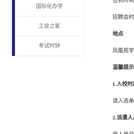
签到时间：
国际化办学
招聘会时间
工会之家
地点
考试时钟
凤凰苑
温馨提
1.入校
请入选单
2
.派遣