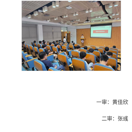
一审：黄佳欣
二审：张彧