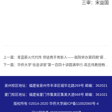
三审：宋益国
上一篇：青蓝薪火代代传 师徒携手育新人——我院举办第四期“薪火相传 青蓝共成长”师徒结对仪式
下一篇：华侨大学“信息讲堂”第一百四十讲圆满举行-高志伟教授畅谈工业系统故障诊断与容错控制前沿发展
泉州校区地址：福建省泉州市丰泽区城华北路269号 邮编：362021
厦门校区地址：福建省厦门市集美区集美大道668号 邮编：361021
版权所有 ©2014-2020 华侨大学闽ICP备11002060号-4