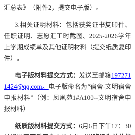
汇总表》（附件
2
，提交电子版）。
3.
相关证明材料：包括获奖证书复印件、
任职证明、志愿汇工时截图、
2025-2026
学年
上学期成绩单及其他证明材料（提交纸质复印
件）。
电子版材料提交方式：
发送至邮箱
197271
1424@qq.com
。
电子版命名
为“
宿舍-
文明宿舍
申报材料”
（例：凤凰苑
1#A100--
文明宿舍
申
报材料
）
纸质版材料提交方式：
6
月
6
日下午
17
：
30