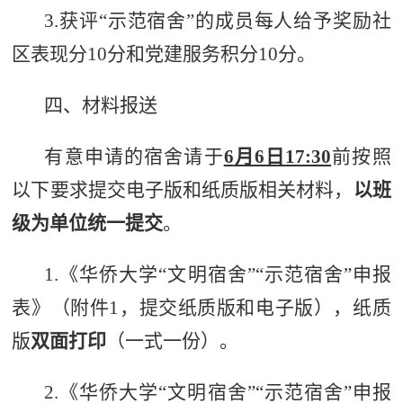
3.
获评“示范宿舍”的成员每人给予奖励
社
区表现分
10
分和党建服务积分
10
分
。
四、材料报送
有意申请的宿舍请于
6
月
6
日
17:30
前
按照
以下要求提交电子版和纸质版相关材料，
以班
级为单位统一提交
。
1.
《华
侨大学“文明宿舍”“示
范宿舍”申报
表》
（附件
1
，提交纸质版和电子版
），纸质
版
双面打印
（一式一份）。
2.
《华侨大学“文明宿舍”“示范宿舍”申报