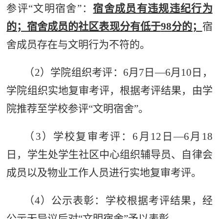
参评
“
文明宿舍
”
：
宿舍成员有违规违纪行为
的；宿舍成员的社区表现分有低于
98
分的；
宿
舍成员存在与文明行为不符的。
（
2
）
学院组织考评：
6
月
7
日—
6
月
10
日，
学院组织实地复审考评，根据考评结果，由学
院推荐至学校参评“文明宿舍”。
（
3
）
学校
复审考评：
6
月
12
日
—
6
月
18
日，
学生处学生社区中心组织辅导员、自律会
成员以及物业工作人员进行实地复审考评。
（
4
）
公示表彰：
学校
根据考评结果，经
公示无异议后对
“
文明宿舍
”
予以表彰
。