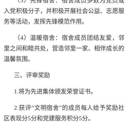
（
3
）
先锋宿舍：宿舍成员多数为党员或
入党积极分子，
并
积极
开展社会公益、志愿服
务等活动，发挥先锋模范作用。
（
4
）
温暖宿舍：宿舍成员团结友爱
，
邻
里之间和睦共处，营造邻里一家、相伴成长的
温馨氛围。
三、评审奖励
1.
将为
先进集体颁发荣誉证书
。
2.
获评
“
文明宿舍
”的成员
每人给予奖励社
区表现分
5
分和党建服务积分
5
分
。