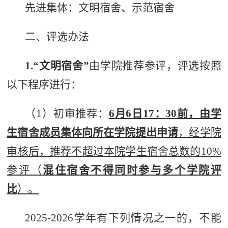
先进集体：文明宿舍、
示范宿舍
二、评选办法
1.
“
文明宿舍
”
由学院推荐参评，评选按照
以下程序进行
：
（
1
）初审推荐：
6
月
6
日
17
：
30
前，由学
生宿舍成员集体向所在学院提出申请
，经学院
审核后，推荐不超过本院学生宿舍总数的
10%
参评（
混住宿舍不得同时参与多个学院评
比
）
。
2025-2026
学年有下列情况之一的，不能