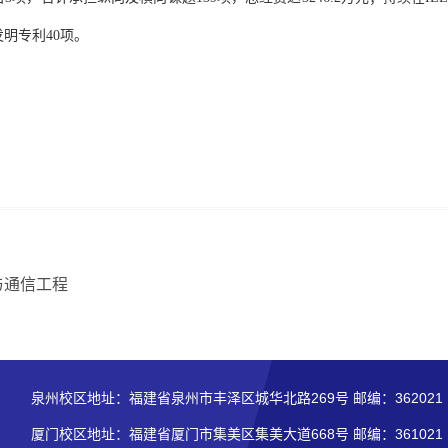
发明专利
40
项。
与通信工程
泉州校区地址：福建省泉州市丰泽区城华北路269号 邮编：362021
厦门校区地址：福建省厦门市集美区集美大道668号 邮编：361021