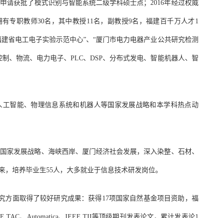
年申请获批了模式识别与智能系统二级学科硕士点；2016年经过权威
专职教师30名，其中教授11名，副教授9名，福建百千万人才1
福建省电工电子实验示范中心”、“厦门市电力电器产业公共研究检测
制、物流、电力电子、PLC、DSP、分布式发电、智能机器人、智
”、人工智能、物理信息系统和机器人等国家发展战略和本学科热点动
。
向国家发展战略、海峡西岸、厦门经济社会发展，深入染整、石材、
来，培养毕业生55人，大多就业于信息技术研发岗位。
究方面取得了较好研究成果：获得
17
项国家自然基金项目资助，福
EE TAC
、
Automatica
、
IEEE TII
等顶级期刊发表论文，累计发表论
1