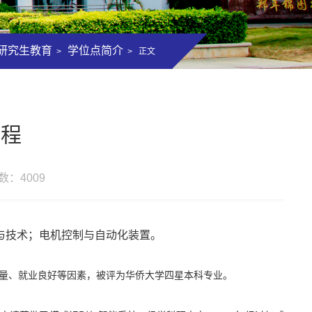
研究生教育
学位点简介
>
> 正文
工程
击数：
4009
与技术；
电机控制与自动化装置
。
量、就业良好等因素，被评为华侨大学四星本科专业。