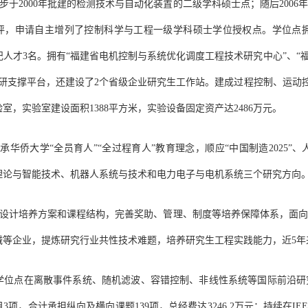
步于2000年批建的检测技术与自动化装置的二级学科硕士点；随后2006
评，申请自主增列了控制科学与工程一级学科硕士学位授权点。学位点拥有
人才3名。拥有“福建省电机控制与系统优化调度工程技术研究中心”、“
研支撑平台，还建设了2个省级企业研究生工作站。建成过程控制、运动控
室，实验室建设面积1388平方米，实验设备固定资产达2486万元。
承华侨大学“全员育人”“全过程育人”教育理念，顺应“中国制造2025
理论与智能技术、机器人系统与技术和电力电子与电机系统三个研究方向
设计培养方案和课程结构，完善奖助、管理、制度等培养保障体系，面
械等企业，提炼研究行业共性技术难题，培养研究生工程实践能力，近5年
学位点在离散事件系统、随机滤波、容错控制、非线性系统等国际前沿研
目
3
项，合计承担纵向及横向课题
139
项，总经费达
3246.2
万元；持续在
IE