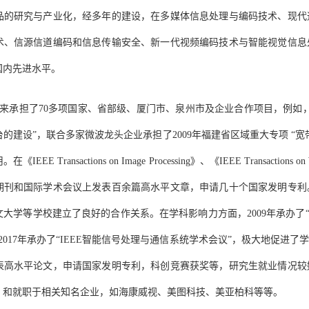
品的研究与产业化，经多年的建设，在多媒体信息处理与编码技术、现代
术、信源信道编码和信息传输安全、新一代视频编码技术与智能视觉信息
国内先进水平。
来承担了
70
多项国家、省部级、厦门市、泉州市及企业合作项目，例如
台的建设”，联合多家微波龙头企业承担了
2009
年福建省区域重大专项 “
用。在《
IEEE Transactions on Image Processing
》、《
IEEE Transactions on
期刊和国际学术会议上发表百余篇高水平文章，申请几十个国家发明专利
文大学等学校建立了良好的合作关系。在学科影响力方面，
2009
年承办了
2017
年承办了“
IEEE
智能信号处理与通信系统学术会议”，极大地促进了
表高水平论文，申请国家发明专利，科创竞赛获奖等，研究生就业情况较
）和就职于相关知名企业，如海康威视、美图科技、美亚柏科等等。